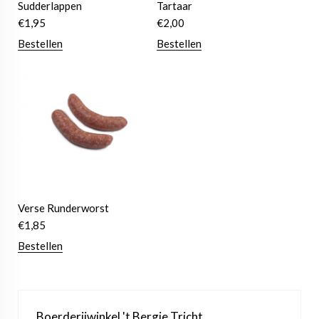
Sudderlappen
Tartaar
€
1,95
€
2,00
Bestellen
Bestellen
Verse Runderworst
€
1,85
Bestellen
Boerderijwinkel 't Bergje Tricht