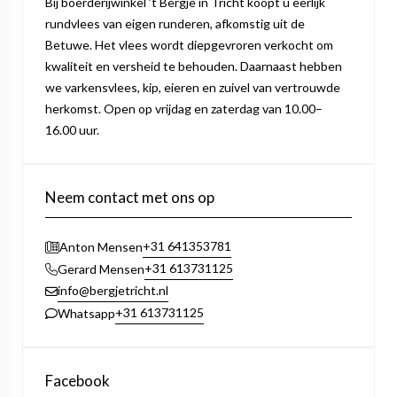
Bij boerderijwinkel ’t Bergje in Tricht koopt u eerlijk
rundvlees van eigen runderen, afkomstig uit de
Betuwe. Het vlees wordt diepgevroren verkocht om
kwaliteit en versheid te behouden. Daarnaast hebben
we varkensvlees, kip, eieren en zuivel van vertrouwde
herkomst. Open op vrijdag en zaterdag van 10.00–
16.00 uur.
Neem contact met ons op
+31 641353781
Anton Mensen
+31 613731125
Gerard Mensen
info@bergjetricht.nl
+31 613731125
Whatsapp
Facebook