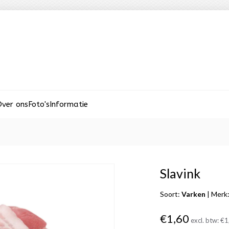
ver ons
Foto's
Informatie
Slavink
Soort:
Varken
|
Merk
€1,60
excl. btw:
€1