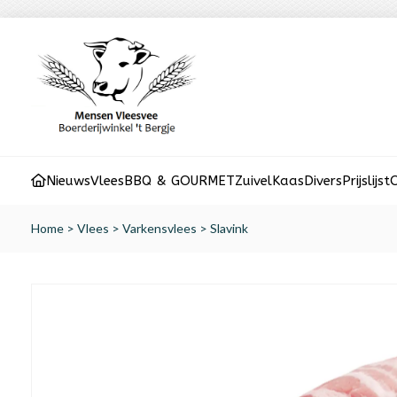
Nieuws
Vlees
BBQ & GOURMET
Zuivel
Kaas
Divers
Prijslijst
O
Home
>
Vlees
>
Varkensvlees
>
Slavink