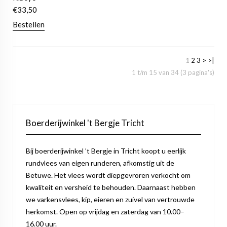
€
33,50
Bestellen
1
2
3
>
>|
1 t/m 15 van 34 (3 pagina's)
Boerderijwinkel 't Bergje Tricht
Bij boerderijwinkel ’t Bergje in Tricht koopt u eerlijk
rundvlees van eigen runderen, afkomstig uit de
Betuwe. Het vlees wordt diepgevroren verkocht om
kwaliteit en versheid te behouden. Daarnaast hebben
we varkensvlees, kip, eieren en zuivel van vertrouwde
herkomst. Open op vrijdag en zaterdag van 10.00–
16.00 uur.