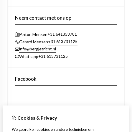
Neem contact met ons op
+31 641353781
Anton Mensen
+31 613731125
Gerard Mensen
info@bergjetricht.nl
+31 613731125
Whatsapp
Facebook
Cookies & Privacy
Informatie
We gebruiken cookies en andere technieken om