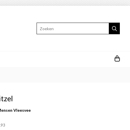
Zoeken
tzel
ensen Vleesvee
,93