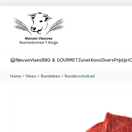
Nieuws
Vlees
BBQ & GOURMET
Zuivel
Kaas
Divers
Prijslijst
O
Home
>
Vlees
>
Rundvlees
>
Runderschnitzel