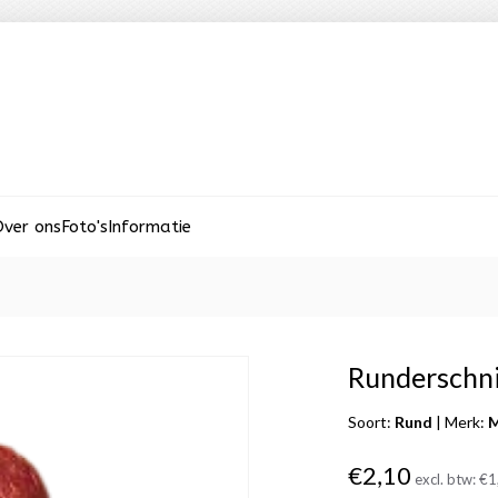
ver ons
Foto's
Informatie
Runderschni
Soort:
Rund
|
Merk:
M
€2,10
excl. btw:
€1