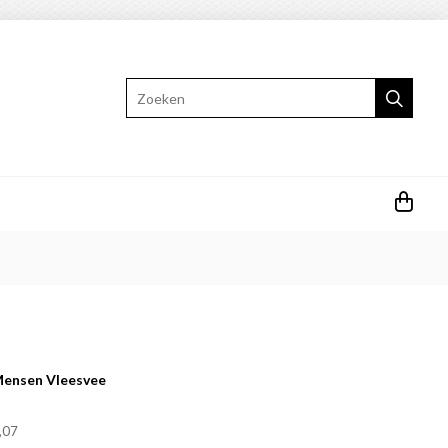
Zoeken
ensen Vleesvee
,07