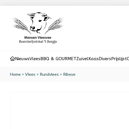
Nieuws
Vlees
BBQ & GOURMET
Zuivel
Kaas
Divers
Prijslijst
O
Home
>
Vlees
>
Rundvlees
>
Ribeye