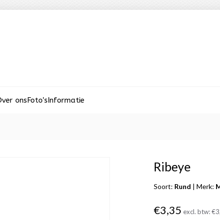
ver ons
Foto's
Informatie
Ribeye
Soort:
Rund
|
Merk:
M
€3,35
excl. btw:
€3