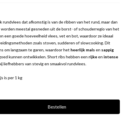
tuk rundvlees dat afkomstig is van de ribben van het rund, maar dan
 worden meestal gesneden uit de borst- of schouderregio van het
en een goede hoeveelheid vlees, vet en bot, waardoor ze ideaal
ereidingsmethoden zoals stoven, sudderen of slowcooking. Dit
ans om langzaam te garen, waardoor het
heerlijk mals
en
sappig
goed kunnen ontwikkelen. Short ribs hebben een
rijke
en
intense
bij liefhebbers van stevig en smaakvol rundvlees.
s is per 1 kg
Bestellen