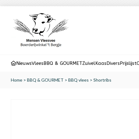
Nieuws
Vlees
BBQ & GOURMET
Zuivel
Kaas
Divers
Prijslijst
O
Home
>
BBQ & GOURMET
>
BBQ vlees
>
Shortribs