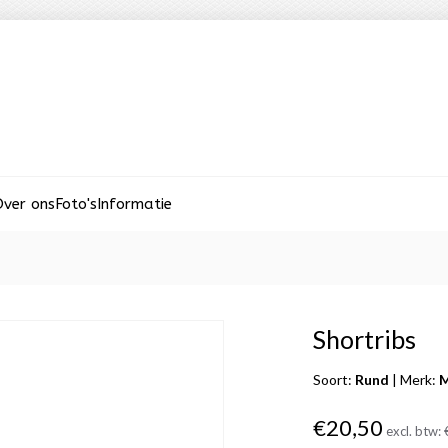
ver ons
Foto's
Informatie
Shortribs
Soort:
Rund
|
Merk:
M
€20,50
excl. btw: