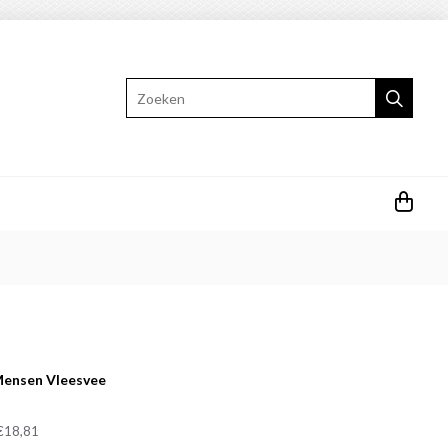
Zoeken
ensen Vleesvee
€18,81