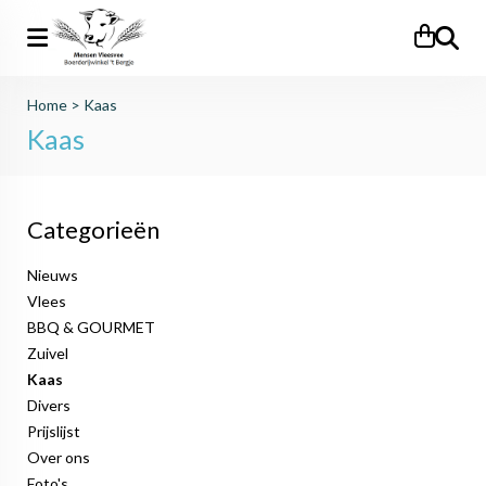
Zoeken
Home
>
Kaas
Kaas
Categorieën
Nieuws
Vlees
BBQ & GOURMET
Zuivel
Kaas
Divers
Prijslijst
Over ons
Foto's